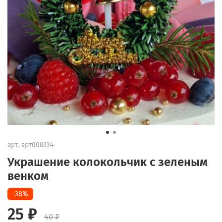
арт.
арт008334
Украшение колокольчик с зеленым
венком
-38%
25 ₽
40 ₽