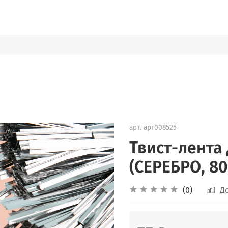
арт.
арт008525
Твист-лента 
(СЕРЕБРО, 80
(0)
Д