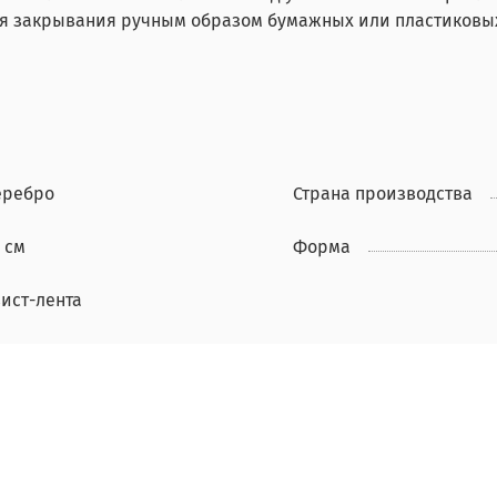
ля закрывания ручным образом бумажных или пластиковых
еребро
Страна производства
 см
Форма
вист-лента