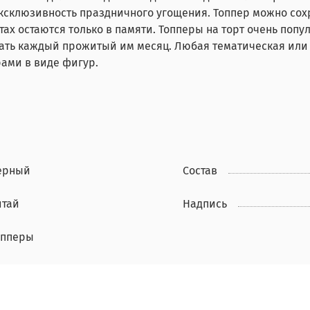
склюзивность праздничного угощения. Топпер можно сохр
ах остаются только в памяти. Топперы на торт очень попу
чать каждый прожитый им месяц. Любая тематическая или
рами в виде фигур.
ерный
Состав
итай
Надпись
опперы