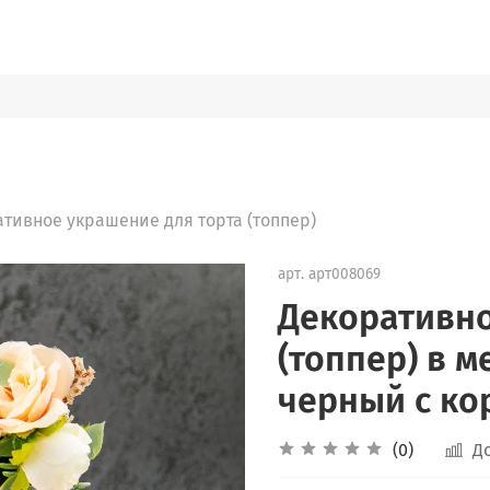
тивное украшение для торта (топпер)
арт.
арт008069
Декоративно
(топпер) в 
черный с ко
(0)
Д