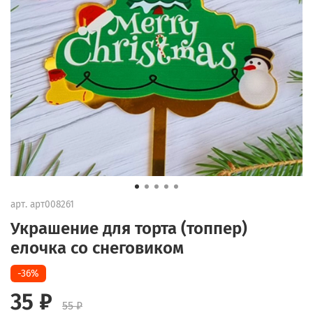
арт.
арт008261
Украшение для торта (топпер)
елочка со снеговиком
-36%
35 ₽
55 ₽