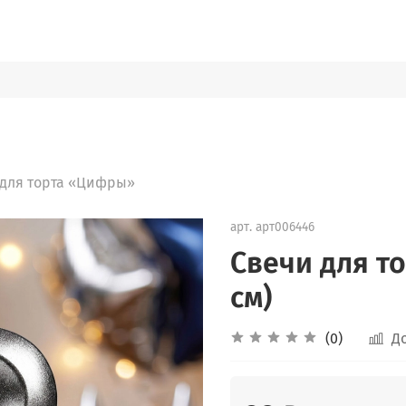
 для торта «Цифры»
арт.
арт006446
Свечи для то
см)
(0)
Д