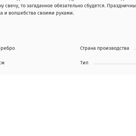
дну свечу, то загаданное обязательно сбудется. Праздничн
а и волшебства своими руками.
еребро
Страна производства
см
Тип