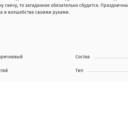
дну свечу, то загаданное обязательно сбудется. Праздничн
а и волшебства своими руками.
оричневый
Состав
итай
Тип