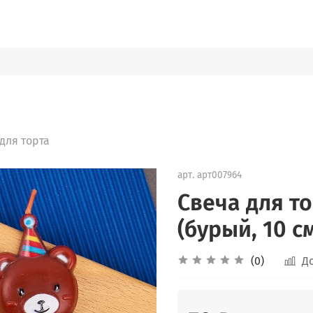
для торта
арт.
арт007964
Свеча для т
(бурый, 10 с
(0)
Д