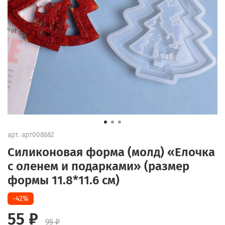
арт.
арт008682
Силиконовая форма (молд) «Елочка
с оленем и подарками» (размер
формы 11.8*11.6 см)
-42%
55 ₽
95 ₽