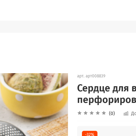
арт.
арт008839
Сердце для 
перфорирова
(0)
Д
-32%