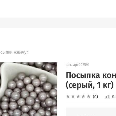
осыпки жемчуг
арт.
арт007591
Посыпка кон
(серый, 1 кг)
(0)
Д