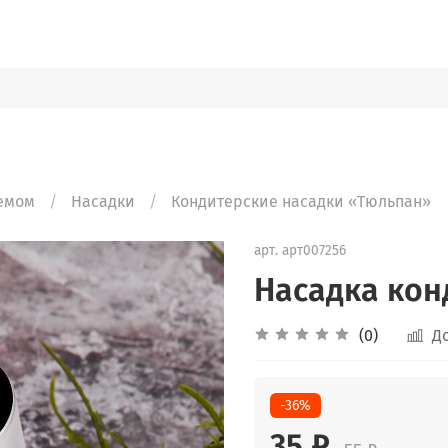
ремом
Насадки
Кондитерские насадки «Тюльпан»
арт.
арт007256
Насадка кон
(0)
Д
-36%
35 ₽