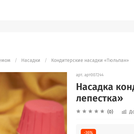
ремом
Насадки
Кондитерские насадки «Тюльпан»
арт.
арт007244
Насадка кон
лепестка»
(0)
Д
-36%