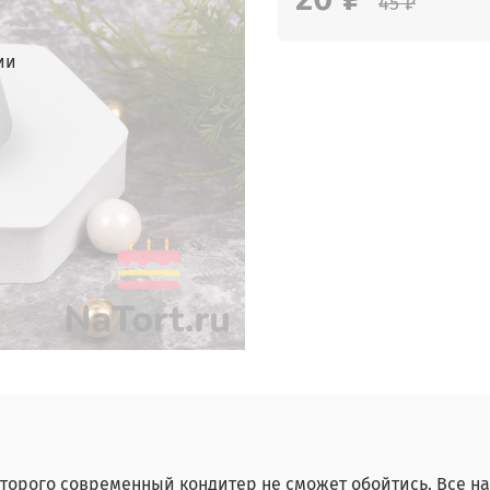
45 ₽
ии
оторого современный кондитер не сможет обойтись. Все н