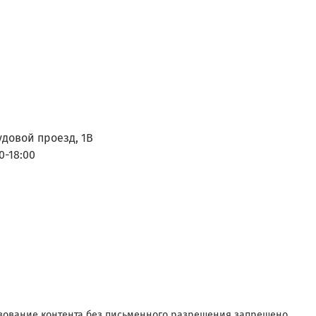
удовой проезд, 1В
0-18:00
зование контента без письменного разрешения запрещено