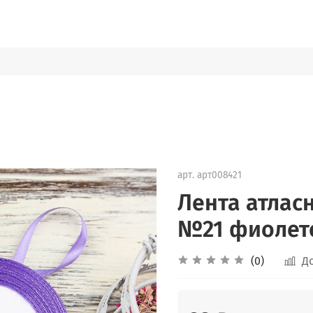
арт.
арт008421
Лента атласн
№21 фиолет
(0)
Д