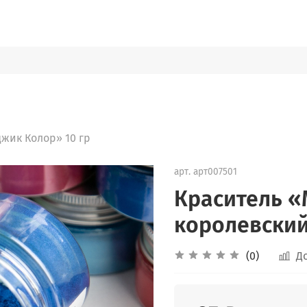
жик Колор» 10 гр
арт.
арт007501
Краситель 
королевский
(0)
Д