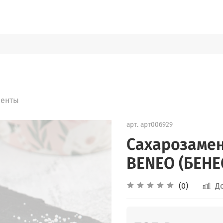
иенты
арт.
арт006929
Сахарозамен
BENEO (БЕНЕО
(0)
Д