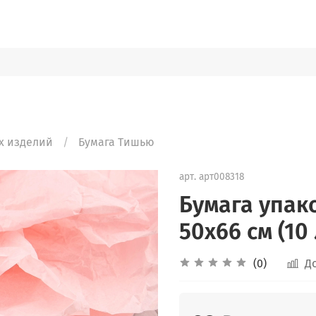
х изделий
Бумага Тишью
арт.
арт008318
Бумага упак
50х66 см (10
(0)
Д